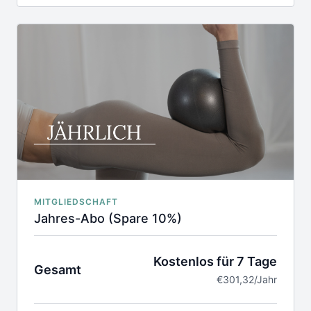
um weitere 6 Monate nach Laufzeitende
Zugang zu unserer exklusiven Community
Regelmäßige Live-Streams
Das Abo kann bis 4 Wochen vor Laufzeitende
gekündigt werden
Das Abo kann pausiert werden
Die Nutzung der Videos erfolgt in eigener
Verantwortung
MITGLIEDSCHAFT
Jahres-Abo (Spare 10%)
Kostenlos für 7 Tage
Gesamt
€301,32/Jahr