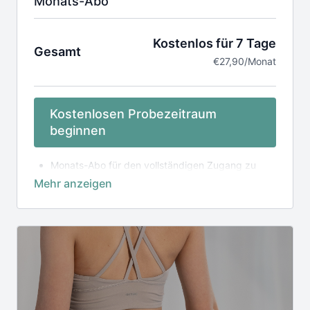
Monats-Abo
Kostenlos für 7 Tage
Gesamt
€27,90/Monat
Kostenlosen Probezeitraum
beginnen
Monats-Abo für den vollständigen Zugang zu
unserer online Mediathek, inkl. App
Laufzeit 1 Monat,
verlängert sich automatisch
um einen weiteren Monate nach Laufzeitende
zum regulären Preis, falls ein Rabattcode
angewendet wurde
Zugang zu unserer exklusiven Community
Regelmäßige Live-Streams
Das Abo kann monatlich gekündigt werden
Die Nutzung der Videos erfolgt in eigener
Verantwortung