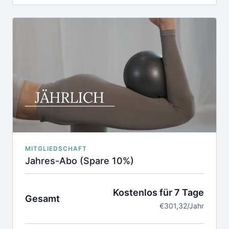
um weitere 6 Monate nach Laufzeitende
Zugang zu unserer exklusiven Community
Regelmäßige Live-Streams
Das Abo kann bis 4 Wochen vor Laufzeitende
gekündigt werden
Das Abo kann pausiert werden
Die Nutzung der Videos erfolgt in eigener
Verantwortung
MITGLIEDSCHAFT
Jahres-Abo (Spare 10%)
Kostenlos für 7 Tage
Gesamt
€301,32/Jahr