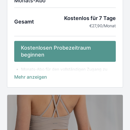
Monats-Abo
Kostenlos für 7 Tage
Gesamt
€27,90/Monat
Kostenlosen Probezeitraum
beginnen
Monats-Abo für den vollständigen Zugang zu
unserer online Mediathek, inkl. App
Laufzeit 1 Monat,
verlängert sich automatisch
um einen weiteren Monate nach Laufzeitende
zum regulären Preis, falls ein Rabattcode
angewendet wurde
Zugang zu unserer exklusiven Community
Regelmäßige Live-Streams
Das Abo kann monatlich gekündigt werden
Die Nutzung der Videos erfolgt in eigener
Verantwortung