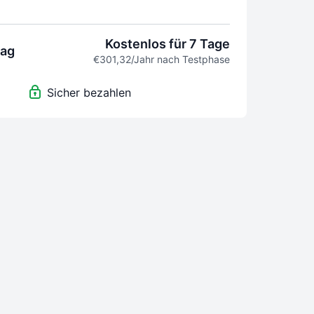
ufzeitende
serer exklusiven Community
 Live-Streams
Kostenlos für 7 Tage
rag
 bis 4 Wochen vor Laufzeitende gekündigt
€301,32/Jahr nach Testphase
 pausiert werden
Sicher bezahlen
er Videos erfolgt in eigener Verantwortung