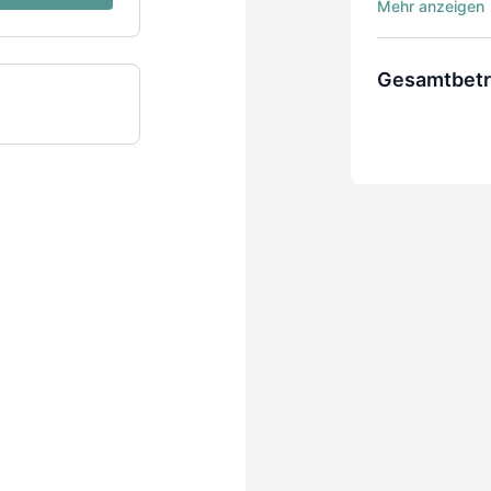
Jahr nach La
Zugang zu un
Regelmäßige
Gesamtbet
Das Abo kann
werden
Das Abo kann
Die Nutzung d