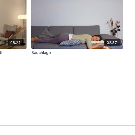
08:24
02:37
tt
Bauchlage