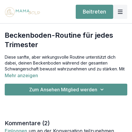
Beitreten
Beckenboden-Routine für jedes
Trimester
Diese sanfte, aber wirkungsvolle Routine unterstützt dich
dabei, deinen Beckenboden während der gesamten
Schwangerschaft bewusst wahrzunehmen und zu stärken. Mit
gezielten Atemübungen und kontrollierten Bewegungen lernst
Mehr anzeigen
du, die tiefe Muskulatur zu aktivieren, Verspannungen zu
lösen und deine Körpermitte stabil zu halten.
Zum Ansehen Mitglied werden
Das Training ist für jedes Trimester geeignet und hilft dir,
deinen Beckenboden flexibel, kräftig und gut vorbereitet zu
halten – sowohl für den wachsenden Babybauch als auch für
die Geburt. Ideal, um Beschwerden vorzubeugen, deine
Haltung zu unterstützen und dich rundum wohler in deinem
Kommentare (
2
)
Körper zu fühlen.
Einloggen
um an der Konversation teilzunehmen