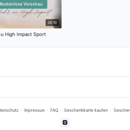
Kostenlose Vorschau
26:10
u High Impact Sport
tenschutz
∙
Impressum
∙
FAQ
∙
Geschenkkarte kaufen
∙
Geschen