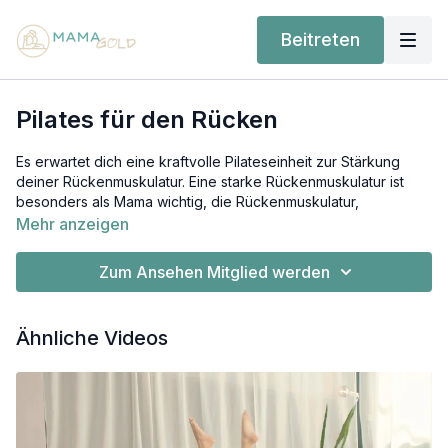
Beitreten
Pilates für den Rücken
Es erwartet dich eine kraftvolle Pilateseinheit zur Stärkung
deiner Rückenmuskulatur. Eine starke Rückenmuskulatur ist
besonders als Mama wichtig, die Rückenmuskulatur,
Bauchmuskulatur und Beckenbodenmuskulatur bilden ein
Mehr anzeigen
Team und beeinflussen sich gegenseitig.
Zum Ansehen Mitglied werden
Dieses Workout ist nach dem abgeschlossenem
Rückbildungskurs geeignet. Du brauchst keine
zusätzlichen Hilfsmittel.
Ähnliche Videos
Signale deines Körpers bei denen du deine Übung anpassen
oder pausieren solltest:
Schmerzen an deinen Geburtsverletzungen, Becken,
Rücken oder Bauch
Allgemeine Schmerzen