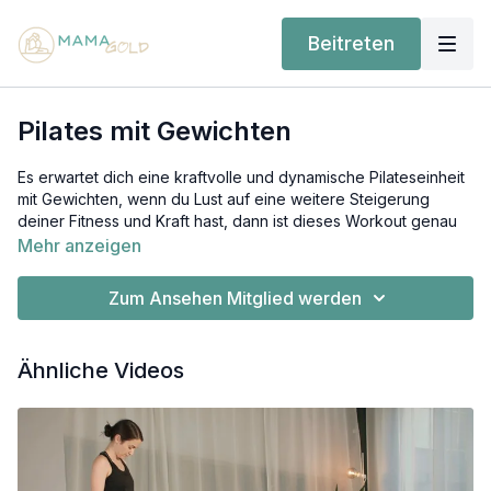
Beitreten
Pilates mit Gewichten
Es erwartet dich eine kraftvolle und dynamische Pilateseinheit
mit Gewichten, wenn du Lust auf eine weitere Steigerung
deiner Fitness und Kraft hast, dann ist dieses Workout genau
das Richtige für dich!
Mehr anzeigen
Schnapp dir zwei 0,5 oder 1 kg Hanteln/Gewichte oder 0,5L
Zum Ansehen Mitglied werden
Wasserflaschen. Wenn du spürst es ist zu viel, kannst du die
Übungen auch jederzeit ohne Gewichte weitermachen.
Ähnliche Videos
Eine wichtige Grundvorraussetzung für das Workout ist:
dass du deine Rückbildung abgeschlossen hast, mindestens 6
Monate nach Geburt bist und bereits die isolierte
Beckenboden- und Core Aktivierung ohne Probleme
beherrschst.