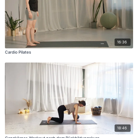
Signale deines Körpers bei denen du deine Übung anpassen
oder pausieren solltest:
Schmerzen an deinen Geburtsverletzungen, Becken,
Rücken oder Bauch
Allgemeine Schmerzen
Schwindel, Übelkeit, allgemein Unwohlsein Hart werdender
Bauch
16:36
Grad der Anstrengung (RPE über 7) (Erklärung siehe Kapitel
Cardio Pilates
"RPE" in deinem PDF Guide)
Beckenboden Symptome: diffuses Druckgefühl in der
Vagina, Schmerzen in der Vagina, Fremdkörpergefühl in der
Vagina, wie wenn etwas "rausfallen" würde, unkontrollierter
Abgang von Urin, Gasen oder Stuhlgang
Doming, Coning in der Linea Alba (Mittellinie) zwischen
deiner Rektusdiastase
Allgemeine Kontraindikationen für das Training bzw nur mit
vorheriger ärztlicher Absprache: Krankheit, Diabetes
mellitus Typ 1 und 2, Gestationsdiabetes, chronisches
Asthma, Bluthochdruck, Herzrhythmusstörungen, Herz-
Kreislauferkrankungen, Bandscheibenvorfall, andere
schwere Erkrankungen
18:46
Ganzkörper-Workout nach dem Rückbildungskurs