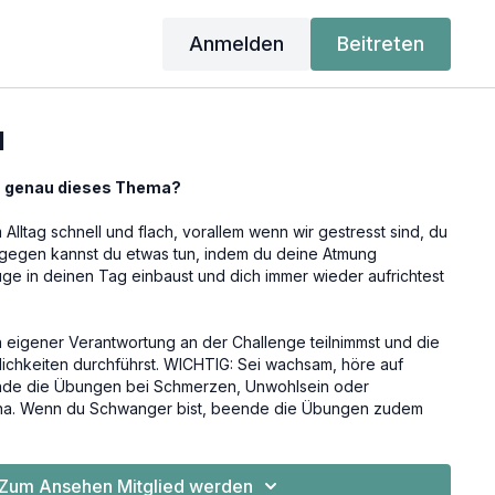
Anmelden
Beitreten
d
m genau dieses Thema?
 Alltag schnell und flach, vorallem wenn wir gestresst sind, du
agegen kannst du etwas tun, indem du deine Atmung
züge in deinen Tag einbaust und dich immer wieder aufrichtest
in eigener Verantwortung an der Challenge teilnimmst und die
ichkeiten durchführst. WICHTIG: Sei wachsam, höre auf
nde die Übungen bei Schmerzen, Unwohlsein oder
ina. Wenn du Schwanger bist, beende die Übungen zudem
Bauches oder wenn du ein Ziehen spürst.
kbildungskurs und ab der 12. SSW geeignet
.
Zum Ansehen Mitglied werden