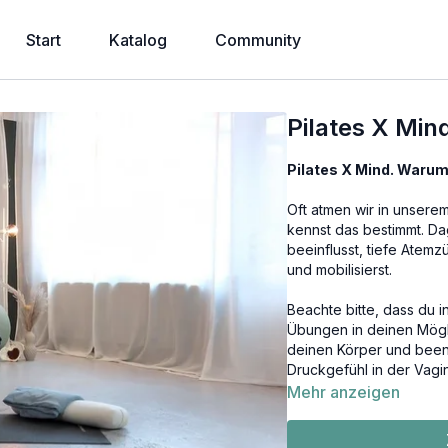
Start
Katalog
Community
Pilates X Min
Pilates X Mind. Waru
Oft atmen wir in unserem
kennst das bestimmt. D
beeinflusst, tiefe Atem
und mobilisierst.
Beachte bitte, dass du 
Übungen in deinen Mögl
deinen Körper und bee
Druckgefühl in der Vag
bei Hartwerden deines 
Mehr anzeigen
Ab abgeschlossenem Rüc