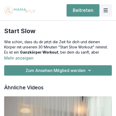
Beitreten
Start Slow
Wie schön, dass du dir jetzt die Zeit für dich und deinen
Körper mit unserem 30 Minuten "Start Slow Workout" nimmst.
Es ist ein
Ganzkörper Workout
, bei dem du sanft, aber
dennoch kraftvoll jeden einzelnen Muskel trainierst. Du
Mehr anzeigen
brauchst nichts, außer dich und deine Matte. Stelle sicher, dass
du eine rutschfeste Matte hast, die richtige Kleidung trägst und
Zum Ansehen Mitglied werden
alle gefährlichen Gegenstände aus deiner Nähe entfernt hast.
Ab der 12. Schwangerschaftswoche geeignet.
Ähnliche Videos
Signale deines Körpers bei denen du deine Übung anpassen
oder pausieren solltest:
Schmerzen in der Vagina, Becken, Rücken oder Bauch
Allgemeine Schmerzen
Schwindel, Übelkeit, allgemein Unwohlsein Hart werdender