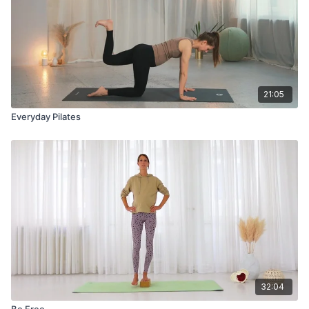
Bauch
Grad der Anstrengung (RPE über 7) (Erklärung siehe Kapitel
"RPE" in deinem PDF Guide)
Beckenboden Symptome: diffuses Druckgefühl in der
Vagina, Schmerzen in der Vagina, Fremdkörpergefühl in der
Vagina, wie wenn etwas "rausfallen" würde, unkontrollierter
Abgang von Urin, Gasen oder Stuhlgang
21:05
Doming, Coning in der Linea Alba (Mittellinie) zwischen
Everyday Pilates
deiner Rektusdiastase
Allgemeine Kontraindikationen für das Training bzw nur mit
vorheriger ärztlicher Absprache: Krankheit, Diabetes
mellitus Typ 1 und 2, Gestationsdiabetes, chronisches
Asthma, Bluthochdruck, Herzrhythmusstörungen, Herz-
Kreislauferkrankungen, Bandscheibenvorfall, andere
schwere Erkrankungen
32:04
Be Free