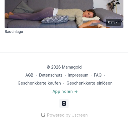
02:37
Bauchlage
© 2026 Mamagold
AGB
∙
Datenschutz
∙
Impressum
∙
FAQ
∙
Geschenkkarte kaufen
∙
Geschenkkarte einlösen
App holen ->
Powered by Uscreen