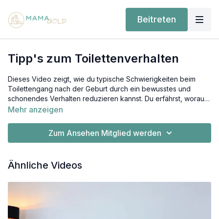
Beitreten
Tipp's zum Toilettenverhalten
Dieses Video zeigt, wie du typische Schwierigkeiten beim
Toilettengang nach der Geburt durch ein bewusstes und
schonendes Verhalten reduzieren kannst. Du erfährst, worauf
es dabei ankommt und wie du alltägliche Abläufe Schritt für
Mehr anzeigen
Schritt wieder natürlich werden lässt.
Zum Ansehen Mitglied werden
Ähnliche Videos