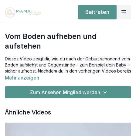
Beitreten
Vom Boden aufheben und
aufstehen
Dieses Video zeigt dir, wie du nach der Geburt schonend vom
Boden aufstehst und Gegenstände – zum Beispiel dein Baby –
sicher aufhebst. Nachdem du in den vorherigen Videos bereits
gelernt hast, wie wichtig alltagsnahe Bewegungen für deine
Mehr anzeigen
Regeneration sind und wie du deinen Körper beim Aufstehen
aus dem Bett oder mit Baby im Arm entlastest, knüpft dieses
Zum Ansehen Mitglied werden
Video daran an und erweitert deine Technik um eine weitere
wichtige Alltagsbewegung.
Ähnliche Videos
Auch wenn das "richtige" Aufstehen erst einmal wie eine
Wissenschaft klingen mag - je
häufiger du diese Bewegung
richtig ausführst
, desto
natürlicher und automatisch
machst du sie auch. Schau dir wie immer dieses Video gern